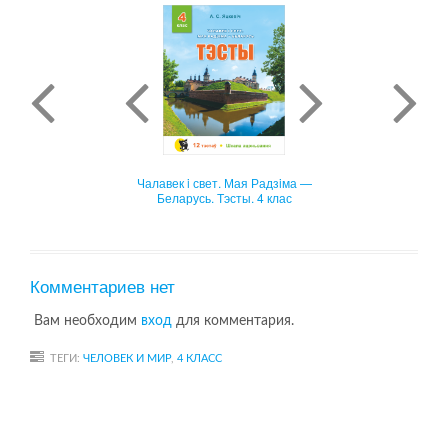
: поурочная рабочая
Чалавек i свет. Мая Радзiма —
Чалавек i свет. 
ля 2 класса (с
Беларусь. Тэсты. 4 клас
Беларусь: рабочы 
лейками).
Комментариев нет
Вам необходим
вход
для комментария.
ТЕГИ:
ЧЕЛОВЕК И МИР
,
4 КЛАСС
ет. Мая Радзiма —
 Тэсты. 4 клас